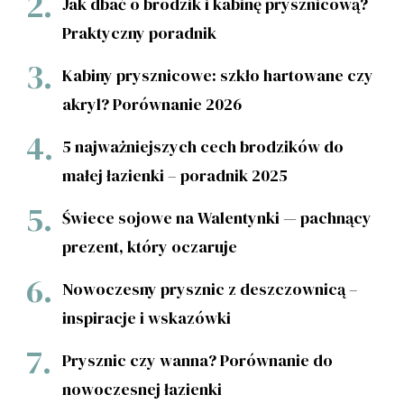
Jak dbać o brodzik i kabinę prysznicową?
Praktyczny poradnik
Kabiny prysznicowe: szkło hartowane czy
akryl? Porównanie 2026
5 najważniejszych cech brodzików do
małej łazienki – poradnik 2025
Świece sojowe na Walentynki — pachnący
prezent, który oczaruje
Nowoczesny prysznic z deszczownicą –
inspiracje i wskazówki
Prysznic czy wanna? Porównanie do
nowoczesnej łazienki