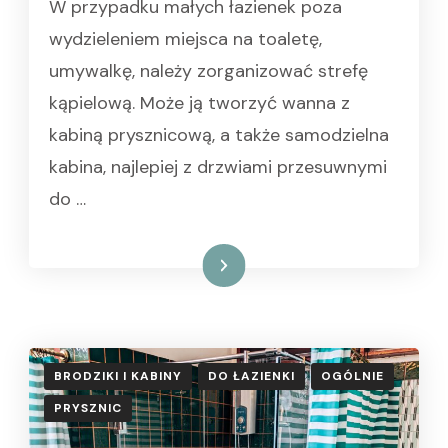
W przypadku małych łazienek poza
wydzieleniem miejsca na toaletę,
umywalkę, należy zorganizować strefę
kąpielową. Może ją tworzyć wanna z
kabiną prysznicową, a także samodzielna
kabina, najlepiej z drzwiami przesuwnymi
do …
Czytaj dalej
BRODZIKI I KABINY
DO ŁAZIENKI
OGÓLNIE
PRYSZNIC