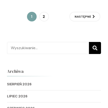
Stronicowanie
STRONA
STRONA
1
2
NASTĘPNE
wpisów
Szukaj:
Archiwa
SIERPIEŃ 2026
LIPIEC 2026