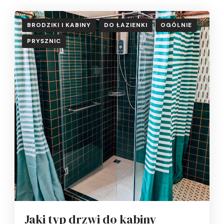
BRODZIKI I KABINY
DO ŁAZIENKI
OGÓLNIE
PRYSZNIC
Jaki typ drzwi do kabiny