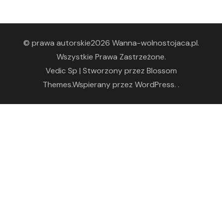
© prawa autorskie2026
Wanna-wolnostojaca.pl
.
Wszystkie Prawa Zastrzeżone.
Vedic Sp | Stworzony przez
Blossom
Themes
.Wspierany przez
WordPress
. .