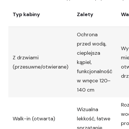
Typ kabiny
Zalety
Wa
Ochrona
przed wodą,
Wy
cieplejsza
Z drzwiami
mie
kąpiel,
(przesuwne/otwierane)
otw
funkcjonalność
drz
w wnęce 120–
140 cm
Ro
Wizualna
wo
Walk-in (otwarta)
lekkość, łatwe
pr
sprzątanie