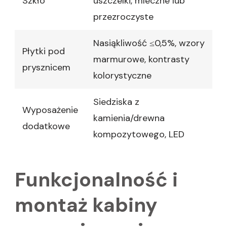
Szkło
uszczelki, mleczne lub
przezroczyste
Nasiąkliwość ≤0,5%, wzory
Płytki pod
marmurowe, kontrasty
prysznicem
kolorystyczne
Siedziska z
Wyposażenie
kamienia/drewna
dodatkowe
kompozytowego, LED
Funkcjonalność i
montaż kabiny