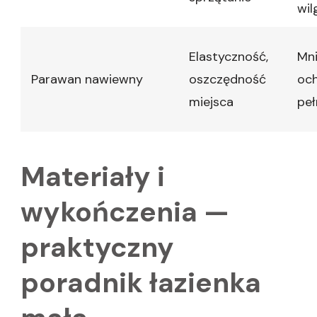
wil
Elastyczność,
Mni
Parawan nawiewny
oszczędność
och
miejsca
peł
Materiały i
wykończenia —
praktyczny
poradnik łazienka