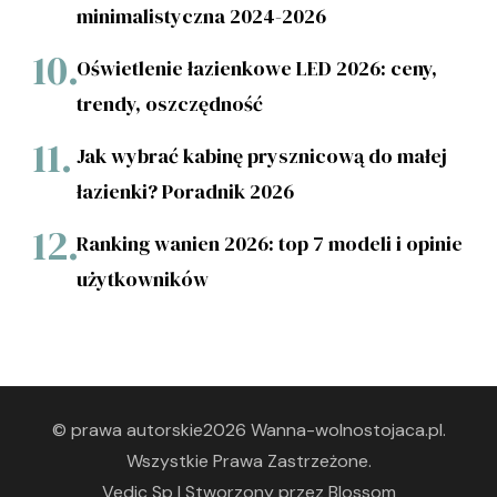
minimalistyczna 2024-2026
Oświetlenie łazienkowe LED 2026: ceny,
trendy, oszczędność
Jak wybrać kabinę prysznicową do małej
łazienki? Poradnik 2026
Ranking wanien 2026: top 7 modeli i opinie
użytkowników
© prawa autorskie2026
Wanna-wolnostojaca.pl
.
Wszystkie Prawa Zastrzeżone.
Vedic Sp | Stworzony przez
Blossom