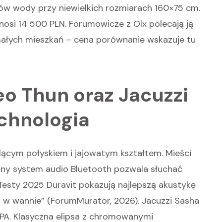
rów wody przy niewielkich rozmiarach 160×75 cm.
ynosi 14 500 PLN. Forumowicze z Olx polecają ją
 małych mieszkań – cena porównanie wskazuje tu
o Thun oraz Jacuzzi
echnologia
lącym połyskiem i jajowatym kształtem. Mieści
ny system audio Bluetooth pozwala słuchać
Testy 2025 Duravit pokazują najlepszą akustykę
 w wannie” (ForumMurator, 2026). Jacuzzi Sasha
PA. Klasyczna elipsa z chromowanymi