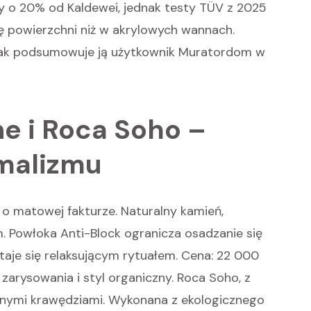
y o 20% od Kaldewei, jednak testy TÜV z 2025
ę powierzchni niż w akrylowych wannach.
” – tak podsumowuje ją użytkownik Muratordom w
e i Roca Soho –
imalizmu
 o matowej fakturze. Naturalny kamień,
 Powłoka Anti-Block ogranicza osadzanie się
staje się relaksującym rytuałem. Cena: 22 000
zarysowania i styl organiczny. Roca Soho, z
glonymi krawędziami. Wykonana z ekologicznego