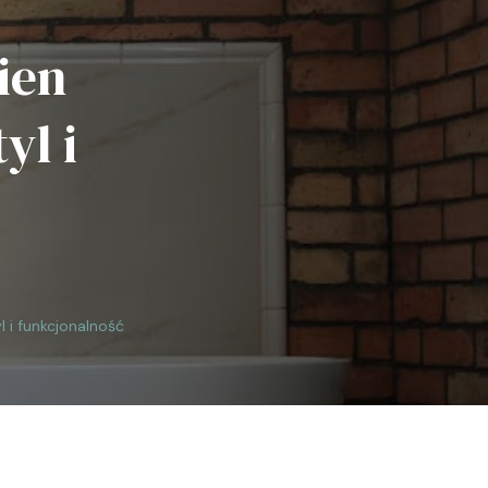
ien
yl i
 i funkcjonalność