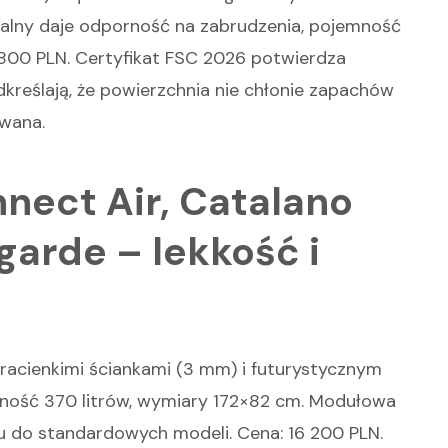
alny daje odporność na zabrudzenia, pojemność
9 800 PLN. Certyfikat FSC 2026 potwierdza
reślają, że powierzchnia nie chłonie zapachów
owana.
nect Air, Catalano
garde – lekkość i
tracienkimi ściankami (3 mm) i futurystycznym
mność 370 litrów, wymiary 172×82 cm. Modułowa
u do standardowych modeli. Cena: 16 200 PLN.