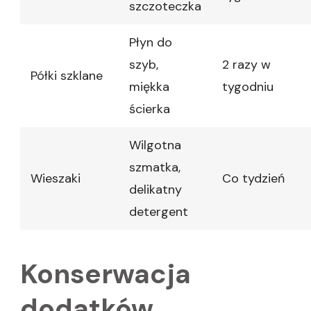
szczoteczka
Płyn do
szyb,
2 razy w
Półki szklane
miękka
tygodniu
ścierka
Wilgotna
szmatka,
Wieszaki
Co tydzień
delikatny
detergent
Konserwacja
dodatków