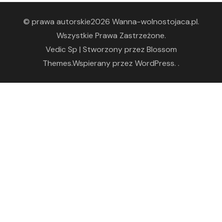
© prawa autorskie2026
Wanna-wolnostojaca.pl
.
Wszystkie Prawa Zastrzeżone.
Vedic Sp | Stworzony przez
Blossom
Themes
.Wspierany przez
WordPress
. .