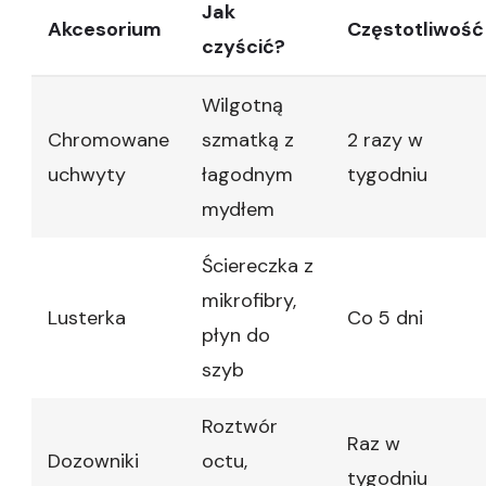
Jak
Akcesorium
Częstotliwość
czyścić?
Wilgotną
Chromowane
szmatką z
2 razy w
uchwyty
łagodnym
tygodniu
mydłem
Ściereczka z
mikrofibry,
Lusterka
Co 5 dni
płyn do
szyb
Roztwór
Raz w
Dozowniki
octu,
tygodniu