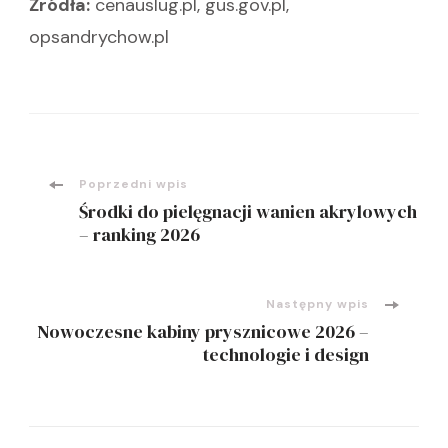
Źródła:
cenauslug.pl, gus.gov.pl,
opsandrychow.pl
Nawigacja
Poprzedni wpis
Środki do pielęgnacji wanien akrylowych
wpisu
– ranking 2026
Następny wpis
Nowoczesne kabiny prysznicowe 2026 –
technologie i design