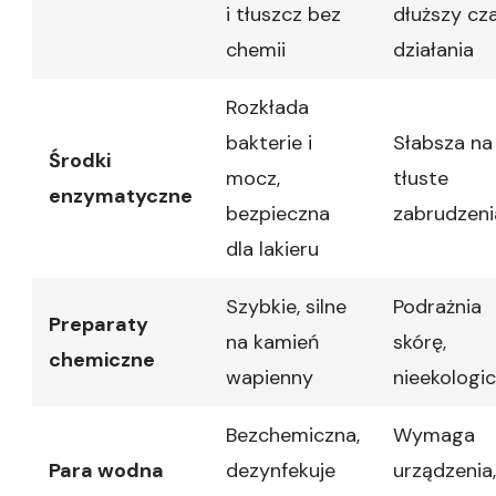
i tłuszcz bez
dłuższy cz
chemii
działania
Rozkłada
bakterie i
Słabsza na
Środki
mocz,
tłuste
enzymatyczne
bezpieczna
zabrudzeni
dla lakieru
Szybkie, silne
Podrażnia
Preparaty
na kamień
skórę,
chemiczne
wapienny
nieekologi
Bezchemiczna,
Wymaga
Para wodna
dezynfekuje
urządzenia,