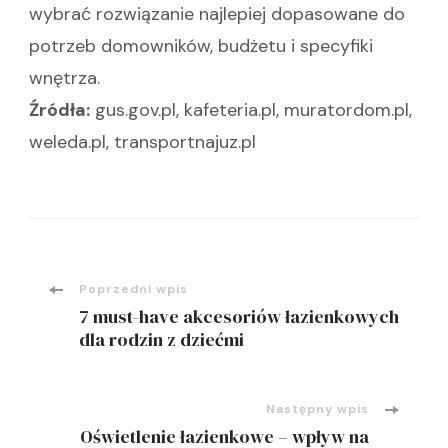
wybrać rozwiązanie najlepiej dopasowane do
potrzeb domowników, budżetu i specyfiki
wnętrza.
Źródła:
gus.gov.pl, kafeteria.pl, muratordom.pl,
weleda.pl, transportnajuz.pl
Nawigacja
Poprzedni wpis
7 must-have akcesoriów łazienkowych
wpisu
dla rodzin z dziećmi
Następny wpis
Oświetlenie łazienkowe – wpływ na