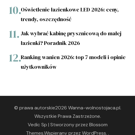
Oświetlenie łazienkowe LED 2026: ceny,
trendy, oszczędność
Jak wybrać kabinę prysznicową do małej
łazienki? Poradnik 2026
Ranking wanien 2026: top 7 modeli i opinie
użytkowników
© prawa autorskie2026
Wanna-wolnostojaca.pl
.
Wszystkie Prawa Zastrzeżone.
Vedic Sp | Stworzony przez
Blossom
Themes
.Wspierany przez
WordPress
. .