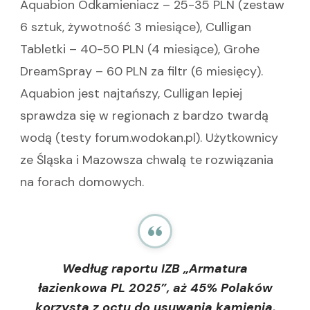
Aquabion Odkamieniacz – 25-35 PLN (zestaw
6 sztuk, żywotność 3 miesiące), Culligan
Tabletki – 40-50 PLN (4 miesiące), Grohe
DreamSpray – 60 PLN za filtr (6 miesięcy).
Aquabion jest najtańszy, Culligan lepiej
sprawdza się w regionach z bardzo twardą
wodą (testy forum.wodokan.pl). Użytkownicy
ze Śląska i Mazowsza chwalą te rozwiązania
na forach domowych.
Według raportu IZB „Armatura
łazienkowa PL 2025”, aż 45% Polaków
korzysta z octu do usuwania kamienia,