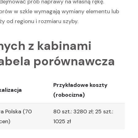
odejmować prób naprawy na własną rękę.
worów w szkle wymagają wymiany elementu lub
eży od regionu i rozmiaru szyby.
nych z kabinami
tabela porównawcza
Przykładowe koszty
kalizacja
(robocizna)
a Polska (70
80 szt.: 3280 zł; 25 szt.:
cen)
1025 zł