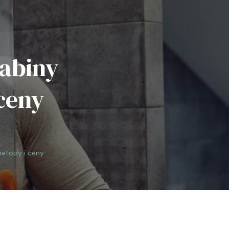
kabiny
ceny
metody i ceny