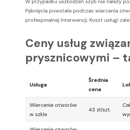
W przypadku uszkodzeń szyb nie należy p
Pęknięcia powstałe podczas wiercenia ot
profesjonalnej interwencji. Koszt usługi zal
Ceny usług związa
prysznicowymi – 
Średnia
Usługa
Lo
cena
Wiercenie otworów
Cał
43 zł/szt.
w szkle
wy
Wiercenie otworów