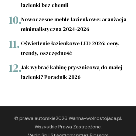
łazienki bez chemii
Nowoczesne meble łazienkowe: aranżacja
minimalistyczna 2024-2026
Oświetlenie łazienkowe LED 2026: ceny,
trendy, oszczędność
Jak wybrać kabinę prysznicową do małej
łazienki? Poradnik 2026
© prawa autorskie2026
Wanna-wolnostojaca.pl
.
Wszystkie Prawa Zastrzeżone.
Vedic Sp | Stworzony przez
Blossom