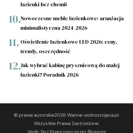
łazienki bez chemii
Nowoczesne meble łazienkowe: aranżacja
minimalistyczna 2024-2026
Oświetlenie łazienkowe LED 2026: ceny,
trendy, oszczędność
Jak wybrać kabinę prysznicową do małej
łazienki? Poradnik 2026
© prawa autorskie2026
Wanna-wolnostojaca.pl
.
Wszystkie Prawa Zastrzeżone.
Vedic Sp | Stworzony przez
Blossom