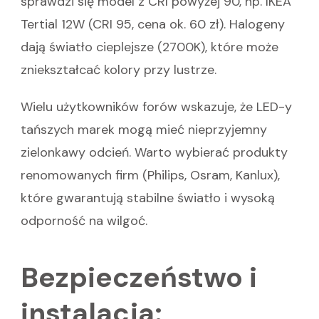
sprawdzi się model z CRI powyżej 90, np. IKEA
Tertial 12W (CRI 95, cena ok. 60 zł). Halogeny
dają światło cieplejsze (2700K), które może
zniekształcać kolory przy lustrze.
Wielu użytkowników forów wskazuje, że LED-y
tańszych marek mogą mieć nieprzyjemny
zielonkawy odcień. Warto wybierać produkty
renomowanych firm (Philips, Osram, Kanlux),
które gwarantują stabilne światło i wysoką
odporność na wilgoć.
Bezpieczeństwo i
instalacja: