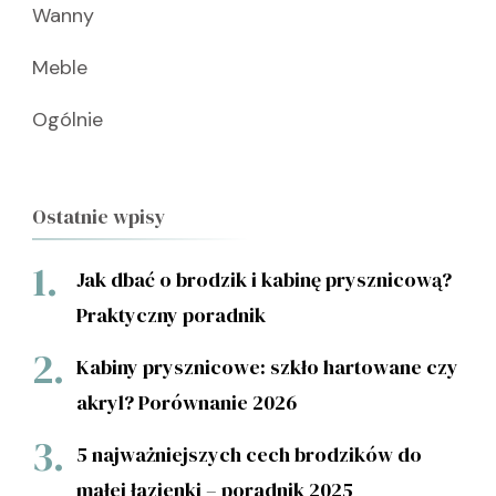
Wanny
Meble
Ogólnie
Ostatnie wpisy
Jak dbać o brodzik i kabinę prysznicową?
Praktyczny poradnik
Kabiny prysznicowe: szkło hartowane czy
akryl? Porównanie 2026
5 najważniejszych cech brodzików do
małej łazienki – poradnik 2025